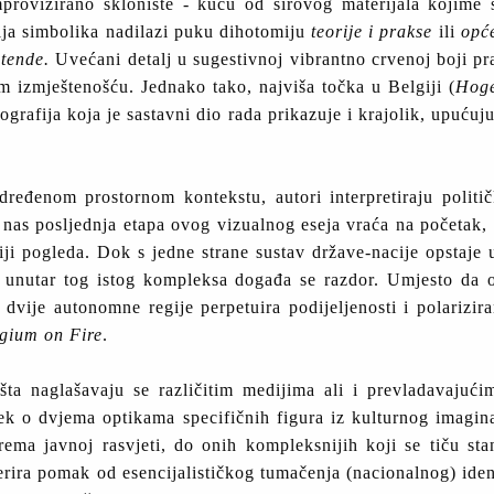
rovizirano sklonište - kuću od sirovog materijala kojime 
ija simbolika nadilazi puku dihotomiju
teorije i prakse
ili
opće
tende.
Uvećani detalj u sugestivnoj vibrantno crvenoj boji pr
om izmještenošću. Jednako tako, najviša točka u Belgiji (
Hoge
ografija koja je sastavni dio rada prikazuje i krajolik, upuću
ređenom prostornom kontekstu, autori interpretiraju političk
nas posljednja etapa ovog vizualnog eseja vraća na početak,
i pogleda. Dok s jedne strane sustav države-nacije opstaje u
), unutar tog istog kompleksa događa se razdor. Umjesto da o
 dvije autonomne regije perpetuira podijeljenosti i polarizir
lgium on Fire
.
išta naglašavaju se različitim medijima ali i prevladavajuć
 tek o dvjema optikama specifičnih figura iz kulturnog imagina
a javnoj rasvjeti, do onih kompleksnijih koji se tiču stanj
gerira pomak od esencijalističkog tumačenja (nacionalnog) iden