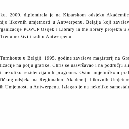
eku. 2009. diplomirala je na Kiparskom odsjeku Akademije
mije likovnih umjetnosti u Antwerpenu, Belgija koji završa
ganizacije POPUP Osijek i Library in the library projekta u
 Trenutno živi i radi u Antwerpenu.
 Turnhoutu u Belgiji. 1995. godine završava magisterij na G
zacije na polju grafike, Chris se usavršavao i na području slik
ik i nekoliko rezidencijalnih programa. Osim umjetničkom pr
rafičkog odsjeka na Regionalnoj Akademiji Likovnih Umjetnos
 Umjetnosti u Antwerpenu. Izlagao je na nekoliko samostalni