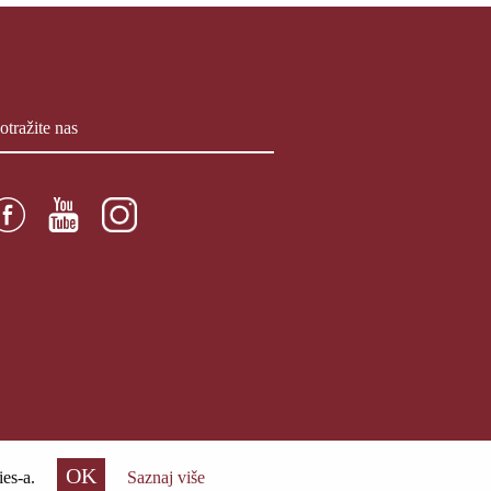
otražite nas
OK
es-a.
Saznaj više