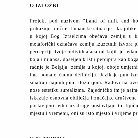
O IZLOŽBI
Projekt pod nazivom "Land of milk and hon
prikazuju tipične flamanske situacije i krajolike.
u kojoj Bog Izraelcima obećava zemlju u ko
metaforički označava zemlju izuzetnih izvora pl
percepciji dvoje individualaca od kojih je jeda
boja i nijansa, doseljenik istu percipira kao bo
radnje je Belgija, zemlja u kojoj, oboje umjetn
ima pomalo čudnu definiciju. Jezik je pun izr
smatrati najdubljom filozofijom. Radovi na ovoj
nose estetiku surealizma. Zajedničko im je naime 
iskazuje osnovna obilježja i značajke društvene 
postavljeni jedni uz druge postavljaju to 'tipi
mjestu i vremenu, oni su isto mjesto i vrijeme pr