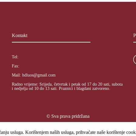
Kontakt
P
Tel:
Fax:
Mail:
hdluos@gmail.com
Radno vrijeme: Srijeda, četvrtak i petak od 17 do 20 sati, subota
i nedjelja od 10 do 13 sati. Praznici i blagdani zatvoreno.
© Sva prava pridržana
nju usluga. Korištenjem naših usluga, prihvaćate naše korištenje cooki