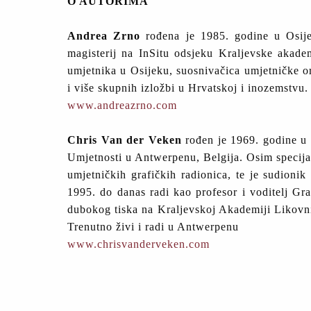
O AUTORIMA
Andrea Zrno
rođena je 1985. godine u Osij
magisterij na InSitu odsjeku Kraljevske akade
umjetnika u Osijeku, suosnivačica umjetničke or
i više skupnih izložbi u Hrvatskoj i inozemstvu.
www.andreazrno.com
Chris Van der Veken
rođen je 1969. godine u
Umjetnosti u Antwerpenu, Belgija. Osim specijali
umjetničkih grafičkih radionica, te je sudion
1995. do danas radi kao profesor i voditelj G
dubokog tiska na Kraljevskoj Akademiji Likovnih
Trenutno živi i radi u Antwerpenu
www.chrisvanderveken.com