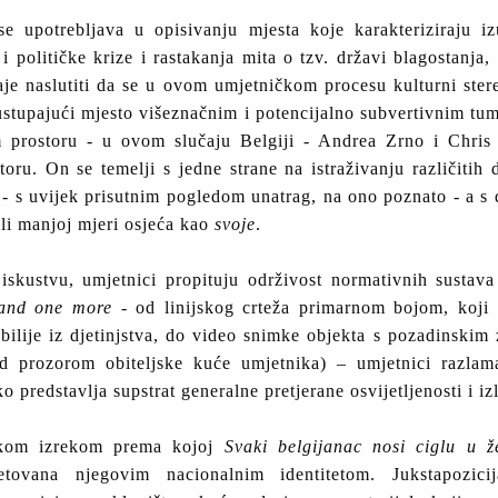
e upotrebljava u opisivanju mjesta koje karakteriziraju iz
 i političke krize i rastakanja mita o tzv. državi blagostanja
je naslutiti da se u ovom umjetničkom procesu kulturni ster
, ustupajući mjesto višeznačnim i potencijalno subvertivnim tu
 prostoru - u ovom slučaju Belgiji - Andrea Zrno i Chris
ru. On se temelji s jedne strane na istraživanju različitih 
 - s uvijek prisutnim pogledom unatrag, na ono poznato - a s d
ili manjoj mjeri osjeća kao
svoje
.
ustvu, umjetnici propituju održivost normativnih sustava 
 and one more
- od linijskog crteža primarnom bojom, koji p
bilije iz djetinjstva, do video snimke objekta s pozadinskim
 pod prozorom obiteljske kuće umjetnika) – umjetnici razlam
o predstavlja supstrat generalne pretjerane osvijetljenosti i i
jskom izrekom prema kojoj
Svaki belgijanac nosi ciglu u ž
tovana njegovim nacionalnim identitetom. Jukstapozicij