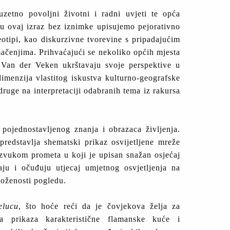
uzetno povoljni životni i radni uvjeti te opća
, u ovaj izraz bez iznimke upisujemo pejorativno
eotipi, kao diskurzivne tvorevine s pripadajućim
mačenjima. Prihvaćajući se nekoliko općih mjesta
 Van der Veken ukrštavaju svoje perspektive u
dimenzija vlastitog iskustva kulturno-geografske
ruge na interpretaciji odabranih tema iz rakursa
pojednostavljenog znanja i obrazaca življenja.
redstavlja shematski prikaz osvijetljene mreže
 zvukom prometa u koji je upisan snažan osjećaj
aju i očuđuju utjecaj umjetnog osvjetljenja na
zloženosti pogledu.
elucu
, što hoće reći da je čovjekova želja za
a prikaza karakteristične flamanske kuće i