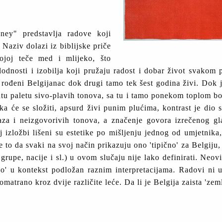
ey" predstavlja radove koji
 Naziv dolazi iz biblijske priče
joj teče med i mlijeko, što
odnosti i izobilja koji pružaju radost i dobar život svakom p
n rođeni Belgijanac dok drugi tamo tek šest godina živi. Dok
gatu paletu sivo-plavih tonova, sa tu i tamo ponekom toplom bo
ika će se složiti, apsurd živi punim plućima, kontrast je dio
aza i neizgovorivih tonova, a značenje govora izrečenog gl
 izložbi lišeni su estetike po mišljenju jednog od umjetnik
to da svaki na svoj način prikazuju ono 'tipično' za Belgiju, i
grupe, nacije i sl.) u ovom slučaju nije lako definirati. Neo
čno' u kontekst podložan raznim interpretacijama. Radovi ni
omatrano kroz dvije različite leće. Da li je Belgija zaista 'zem