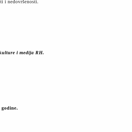
ti i nedovršenosti.
kulture i medija RH.
 godine.