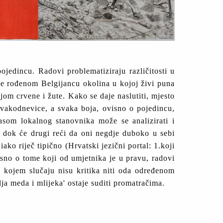
ojedincu. Radovi problematiziraju različitosti u
 je rođenom Belgijancu okolina u kojoj živi puna
jom crvene i žute. Kako se daje naslutiti, mjesto
 svakodnevice, a svaka boja, ovisno o pojedincu,
asom lokalnog stanovnika može se analizirati i
a, dok će drugi reći da oni negdje duboko u sebi
ako riječ tipično (Hrvatski jezični portal: 1.koji
visno o tome koji od umjetnika je u pravu, radovi
 u kojem slučaju nisu kritika niti oda određenom
lja meda i mlijeka' ostaje suditi promatračima.