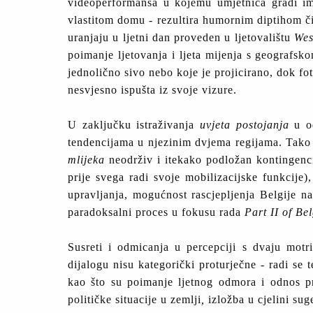
videoperformansa u kojemu umjetnica gradi imp
vlastitom domu - rezultira humornim diptihom č
uranjaju u ljetni dan proveden u ljetovalištu
Wes
poimanje ljetovanja i ljeta mijenja s geografsk
jednolično sivo nebo koje je projicirano, dok fot
nesvjesno ispušta iz svoje vizure.
U zaključku istraživanja
uvjeta postojanja
u od
tendencijama u njezinim dvjema regijama. Tako 
mlijeka
neodrživ i itekako podložan kontingencij
prije svega radi svoje mobilizacijske funkcije
upravljanja, mogućnost rascjepljenja Belgije na
paradoksalni proces u fokusu rada
Part II of Be
Susreti i odmicanja u percepciji s dvaju motr
dijalogu nisu kategorički proturječne - radi se
kao što su poimanje ljetnog odmora i odnos prem
političke situacije u zemlji
,
izložba u cjelini su