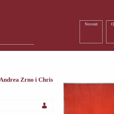
Novosti
O
 Andrea Zrno i Chris