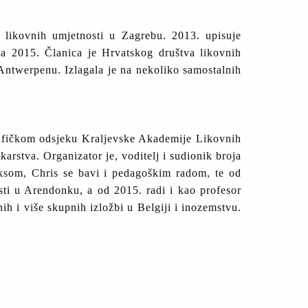
 likovnih umjetnosti u Zagrebu. 2013. upisuje
va 2015. Članica je Hrvatskog društva likovnih
 Antwerpenu. Izlagala je na nekoliko samostalnih
rafičkom odsjeku Kraljevske Akademije Likovnih
arstva. Organizator je, voditelj i sudionik broja
aksom, Chris se bavi i pedagoškim radom, te od
ti u Arendonku, a od 2015. radi i kao profesor
h i više skupnih izložbi u Belgiji i inozemstvu.