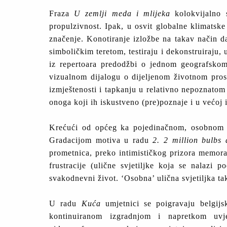
Fraza
U zemlji meda i mlijeka
kolokvijalno s
propulzivnost. Ipak, u osvit globalne klimatske
značenje. Konotiranje izložbe na takav način da
simboličkim teretom, testiraju i dekonstruiraju
iz repertoara predodžbi o jednom geografskom
vizualnom dijalogu o dijeljenom životnom prosto
izmještenosti i tapkanju u relativno nepoznatom
onoga koji ih iskustveno (pre)poznaje i u većoj 
Krećući od općeg ka pojedinačnom, osobnom isk
Gradacijom motiva u radu
2. 2 million bulbs
prometnica, preko intimističkog prizora memora
frustracije (ulične svjetiljke koja se nalazi
svakodnevni život. ‘Osobna’ ulična svjetiljka tak
U radu
Kuća
umjetnici se poigravaju belgi
kontinuiranom izgradnjom i napretkom uvje