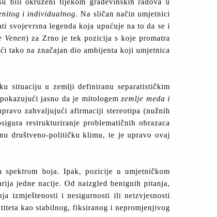
su bili okruženi tijekom građevinskih radova u
nitog i individualnog.
Na sličan način umjetnici
ati svojevrsna legenda koja upućuje na to da se i
 Venen
) za Zrno je tek pozicija s koje promatra
jući tako na značajan dio ambijenta koji umjetnica
u situaciju u zemlji definiranu separatističkim
 pokazujući jasno da je mitologem
zemlje meda i
pravo zahvaljujući afirmaciji stereotipa (nužnih
sigura restrukturiranje problematičnih obrazaca
anu društveno-političku klimu, te je upravo ovaj
im spektrom boja. Ipak, pozicije u umjetničkom
rija jedne nacije. Od naizgled benignih pitanja,
a izmještenosti i nesigurnosti ili neizvjesnosti
titeta kao stabilnog, fiksiranog i nepromjenjivog