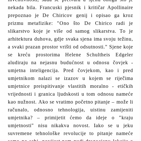
nekada bila. Francuski pjesnik i kritičar Apollinaire
prepoznao je De Chiricov genij i opisao ga kroz
prizmu metafizike: "Ono što De Chirico radi je
slikarstvo koje je više od samog slikarstva. To je
arhitektura duhova, gdje svaka sjena ima svoju težinu,
a svaki prazan prostor vrišti od odsutnosti." Sjene koje
se kreću prostorima Helene Schultheis Edgeler
aludiraju na nejasnu budućnost u odnosu čovjek -
umjetna inteligencija. Pred čovjekom, kao i pred
umjetnikom nalazi se izazov u kojem se riječima
umjetnice preispitivanje vlastitih moralno - etičkih
vrijednosti i granica ljudskosti u tom odnosu nameće
kao nužnost. Ako se vratimo početno pitanje – može li
računalo, odnosno tehnologija, uistinu zamijeniti
umjetnika? – primijetit ćemo da ideje o "kraju
umjetnosti" nisu nikakva novost. Iako se u jeku
suvremene tehnološke revolucije to pitanje nameće