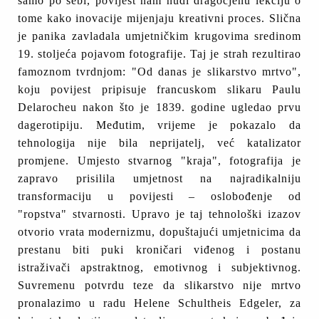
samo po sebi, povijest nam nudi dragocjenu lekciju o
tome kako inovacije mijenjaju kreativni proces. Slična
je panika zavladala umjetničkim krugovima sredinom
19. stoljeća pojavom fotografije. Taj je strah rezultirao
famoznom tvrdnjom: "Od danas je slikarstvo mrtvo",
koju povijest pripisuje francuskom slikaru Paulu
Delarocheu nakon što je 1839. godine ugledao prvu
dagerotipiju. Međutim, vrijeme je pokazalo da
tehnologija nije bila neprijatelj, već katalizator
promjene. Umjesto stvarnog "kraja", fotografija je
zapravo prisilila umjetnost na najradikalniju
transformaciju u povijesti – oslobođenje od
"ropstva" stvarnosti. Upravo je taj tehnološki izazov
otvorio vrata modernizmu, dopuštajući umjetnicima da
prestanu biti puki kroničari viđenog i postanu
istraživači apstraktnog, emotivnog i subjektivnog.
Suvremenu potvrdu teze da slikarstvo nije mrtvo
pronalazimo u radu Helene Schultheis Edgeler, za