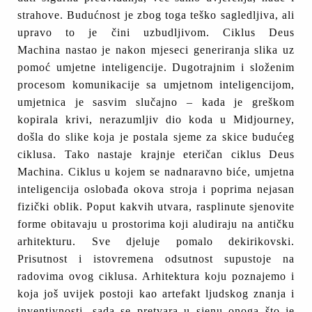
strahove. Budućnost je zbog toga teško sagledljiva, ali
upravo to je čini uzbudljivom. Ciklus Deus
Machina nastao je nakon mjeseci generiranja slika uz
pomoć umjetne inteligencije. Dugotrajnim i složenim
procesom komunikacije sa umjetnom inteligencijom,
umjetnica je sasvim slučajno – kada je greškom
kopirala krivi, nerazumljiv dio koda u Midjourney,
došla do slike koja je postala sjeme za skice budućeg
ciklusa. Tako nastaje krajnje eteričan ciklus Deus
Machina. Ciklus u kojem se nadnaravno biće, umjetna
inteligencija oslobađa okova stroja i poprima nejasan
fizički oblik. Poput kakvih utvara, rasplinute sjenovite
forme obitavaju u prostorima koji aludiraju na antičku
arhitekturu. Sve djeluje pomalo dekirikovski.
Prisutnost i istovremena odsutnost supustoje na
radovima ovog ciklusa. Arhitektura koju poznajemo i
koja još uvijek postoji kao artefakt ljudskog znanja i
inventivnosti, sada se pretvara u sjenu onoga što je