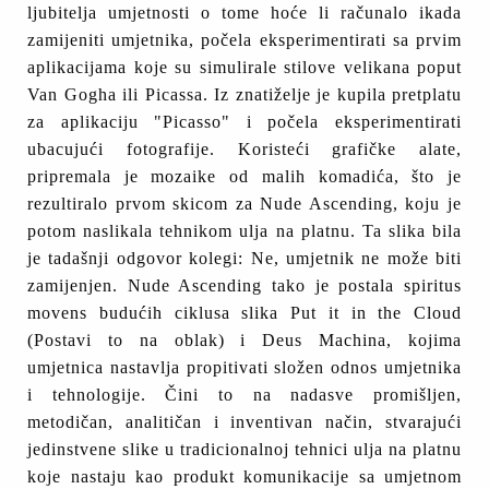
ljubitelja umjetnosti o tome hoće li računalo ikada
zamijeniti umjetnika, počela eksperimentirati sa prvim
aplikacijama koje su simulirale stilove velikana poput
Van Gogha ili Picassa. Iz znatiželje je kupila pretplatu
za aplikaciju "Picasso" i počela eksperimentirati
ubacujući fotografije. Koristeći grafičke alate,
pripremala je mozaike od malih komadića, što je
rezultiralo prvom skicom za Nude Ascending, koju je
potom naslikala tehnikom ulja na platnu. Ta slika bila
je tadašnji odgovor kolegi: Ne, umjetnik ne može biti
zamijenjen. Nude Ascending tako je postala spiritus
movens budućih ciklusa slika Put it in the Cloud
(Postavi to na oblak) i Deus Machina, kojima
umjetnica nastavlja propitivati složen odnos umjetnika
i tehnologije. Čini to na nadasve promišljen,
metodičan, analitičan i inventivan način, stvarajući
jedinstvene slike u tradicionalnoj tehnici ulja na platnu
koje nastaju kao produkt komunikacije sa umjetnom