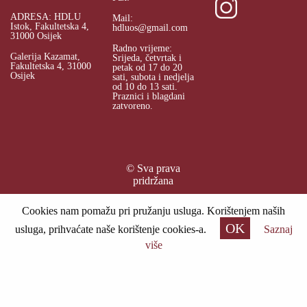
ADRESA: HDLU
Mail:
Istok, Fakultetska 4,
hdluos@gmail.com
31000 Osijek
Radno vrijeme:
Galerija Kazamat,
Srijeda, četvrtak i
Fakultetska 4, 31000
petak od 17 do 20
Osijek
sati, subota i nedjelja
od 10 do 13 sati.
Praznici i blagdani
zatvoreno.
© Sva prava
pridržana
Cookies nam pomažu pri pružanju usluga. Korištenjem naših
OK
usluga, prihvaćate naše korištenje cookies-a.
Saznaj
više