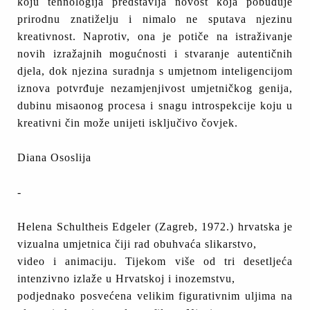
koju tehnologija predstavlja novost koja pobuđuje
prirodnu znatiželju i nimalo ne sputava njezinu
kreativnost. Naprotiv, ona je potiče na istraživanje
novih izražajnih mogućnosti i stvaranje autentičnih
djela, dok njezina suradnja s umjetnom inteligencijom
iznova potvrđuje nezamjenjivost umjetničkog genija,
dubinu misaonog procesa i snagu introspekcije koju u
kreativni čin može unijeti isključivo čovjek.
Diana Ososlija
-
Helena Schultheis Edgeler (Zagreb, 1972.) hrvatska je
vizualna umjetnica čiji rad obuhvaća slikarstvo,
video i animaciju. Tijekom više od tri desetljeća
intenzivno izlaže u Hrvatskoj i inozemstvu,
podjednako posvećena velikim figurativnim uljima na