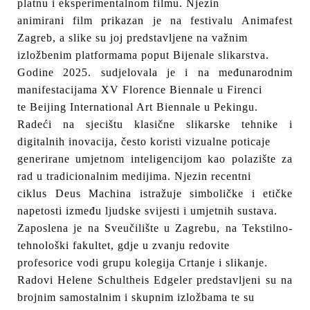
platnu i eksperimentalnom filmu. Njezin
animirani film prikazan je na festivalu Animafest
Zagreb, a slike su joj predstavljene na važnim
izložbenim platformama poput Bijenale slikarstva.
Godine 2025. sudjelovala je i na međunarodnim
manifestacijama XV Florence Biennale u Firenci
te Beijing International Art Biennale u Pekingu.
Radeći na sjecištu klasične slikarske tehnike i
digitalnih inovacija, često koristi vizualne poticaje
generirane umjetnom inteligencijom kao polazište za
rad u tradicionalnim medijima. Njezin recentni
ciklus Deus Machina istražuje simboličke i etičke
napetosti između ljudske svijesti i umjetnih sustava.
Zaposlena je na Sveučilište u Zagrebu, na Tekstilno-
tehnološki fakultet, gdje u zvanju redovite
profesorice vodi grupu kolegija Crtanje i slikanje.
Radovi Helene Schultheis Edgeler predstavljeni su na
brojnim samostalnim i skupnim izložbama te su