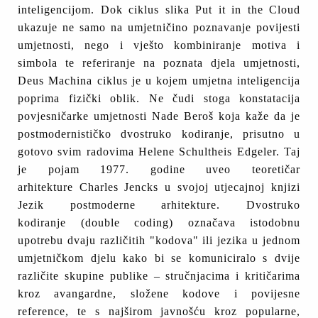
inteligencijom. Dok ciklus slika Put it in the Cloud
ukazuje ne samo na umjetničino poznavanje povijesti
umjetnosti, nego i vješto kombiniranje motiva i
simbola te referiranje na poznata djela umjetnosti,
Deus Machina ciklus je u kojem umjetna inteligencija
poprima fizički oblik. Ne čudi stoga konstatacija
povjesničarke umjetnosti Nade Beroš koja kaže da je
postmodernističko dvostruko kodiranje, prisutno u
gotovo svim radovima Helene Schultheis Edgeler. Taj
je pojam 1977. godine uveo teoretičar
arhitekture Charles Jencks u svojoj utjecajnoj knjizi
Jezik postmoderne arhitekture. Dvostruko
kodiranje (double coding) označava istodobnu
upotrebu dvaju različitih "kodova" ili jezika u jednom
umjetničkom djelu kako bi se komuniciralo s dvije
različite skupine publike – stručnjacima i kritičarima
kroz avangardne, složene kodove i povijesne
reference, te s najširom javnošću kroz popularne,