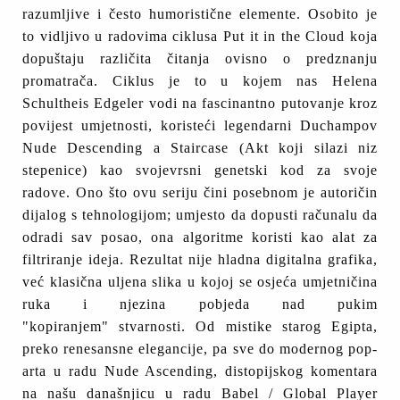
razumljive i često humoristične elemente. Osobito je
to vidljivo u radovima ciklusa Put it in the Cloud koja
dopuštaju različita čitanja ovisno o predznanju
promatrača. Ciklus je to u kojem nas Helena
Schultheis Edgeler vodi na fascinantno putovanje kroz
povijest umjetnosti, koristeći legendarni Duchampov
Nude Descending a Staircase (Akt koji silazi niz
stepenice) kao svojevrsni genetski kod za svoje
radove. Ono što ovu seriju čini posebnom je autoričin
dijalog s tehnologijom; umjesto da dopusti računalu da
odradi sav posao, ona algoritme koristi kao alat za
filtriranje ideja. Rezultat nije hladna digitalna grafika,
već klasična uljena slika u kojoj se osjeća umjetničina
ruka i njezina pobjeda nad pukim
"kopiranjem" stvarnosti. Od mistike starog Egipta,
preko renesansne elegancije, pa sve do modernog pop-
arta u radu Nude Ascending, distopijskog komentara
na našu današnjicu u radu Babel / Global Player