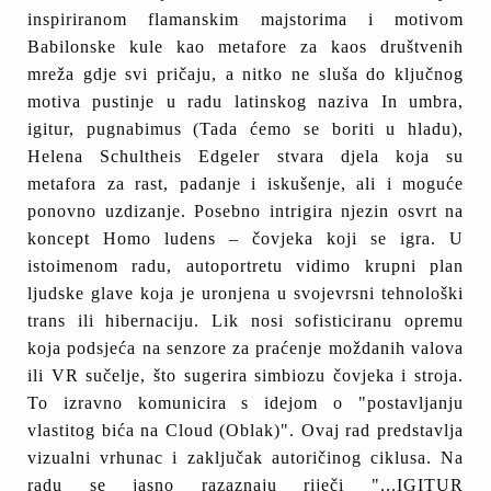
inspiriranom flamanskim majstorima i motivom
Babilonske kule kao metafore za kaos društvenih
mreža gdje svi pričaju, a nitko ne sluša do ključnog
motiva pustinje u radu latinskog naziva In umbra,
igitur, pugnabimus (Tada ćemo se boriti u hladu),
Helena Schultheis Edgeler stvara djela koja su
metafora za rast, padanje i iskušenje, ali i moguće
ponovno uzdizanje. Posebno intrigira njezin osvrt na
koncept Homo ludens – čovjeka koji se igra. U
istoimenom radu, autoportretu vidimo krupni plan
ljudske glave koja je uronjena u svojevrsni tehnološki
trans ili hibernaciju. Lik nosi sofisticiranu opremu
koja podsjeća na senzore za praćenje moždanih valova
ili VR sučelje, što sugerira simbiozu čovjeka i stroja.
To izravno komunicira s idejom o "postavljanju
vlastitog bića na Cloud (Oblak)". Ovaj rad predstavlja
vizualni vrhunac i zaključak autoričinog ciklusa. Na
radu se jasno razaznaju riječi "...IGITUR