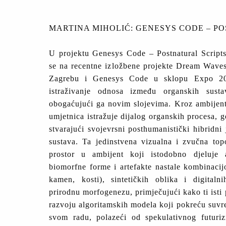
MARTINA MIHOLIĆ: GENESYS CODE – P
U projektu Genesys Code – Postnatural Scripts
se na recentne izložbene projekte Dream Waves
Zagrebu i Genesys Code u sklopu Expo 202
istraživanje odnosa između organskih sustav
obogaćujući ga novim slojevima. Kroz ambijenta
umjetnica istražuje dijalog organskih procesa, g
stvarajući svojevrsni posthumanistički hibridni 
sustava. Ta jedinstvena vizualna i zvučna topog
prostor u ambijent koji istodobno djeluje a
biomorfne forme i artefakte nastale kombinacij
kamen, kosti), sintetičkih oblika i digitaln
prirodnu morfogenezu, primječujući kako ti isti 
razvoju algoritamskih modela koji pokreću suvr
svom radu, polazeći od spekulativnog futuriz