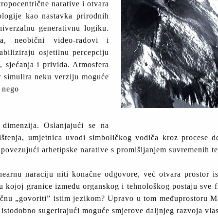
ropocentrične narative i otvara
logije kao nastavka prirodnih
niverzalnu generativnu logiku.
ija, neobični video-radovi i
biliziraju osjetilnu percepciju
, sjećanja i privida. Atmosfera
r simulira neku verziju moguće
, nego
 dimenzija. Oslanjajući se na
ištenja, umjetnica uvodi simboličkog vodiča kroz procese dek
, povezujući arhetipske narative s promišljanjem suvremenih te
arnu naraciju niti konačne odgovore, već otvara prostor iskust
kojoj granice između organskog i tehnološkog postaju sve flu
počnu „govoriti” istim jezikom? Upravo u tom međuprostoru Ma
e, istodobno sugerirajući moguće smjerove daljnjeg razvoja vla