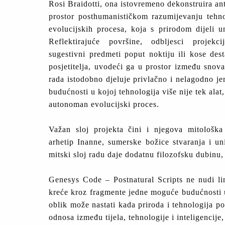
Rosi Braidotti, ona istovremeno dekonstruira ant
prostor posthumanističkom razumijevanju tehno
evolucijskih procesa, koja s prirodom dijeli u
Reflektirajuće površine, odbljesci projekc
sugestivni predmeti poput noktiju ili kose desta
posjetitelja, uvodeći ga u prostor između snova
rada istodobno djeluje privlačno i nelagodno je
budućnosti u kojoj tehnologija više nije tek alat
autonoman evolucijski proces.
Važan sloj projekta čini i njegova mitološka
arhetip Inanne, sumerske božice stvaranja i un
mitski sloj radu daje dodatnu filozofsku dubinu
Genesys Code – Postnatural Scripts ne nudi line
kreće kroz fragmente jedne moguće budućnosti u 
oblik može nastati kada priroda i tehnologija 
odnosa između tijela, tehnologije i inteligencij