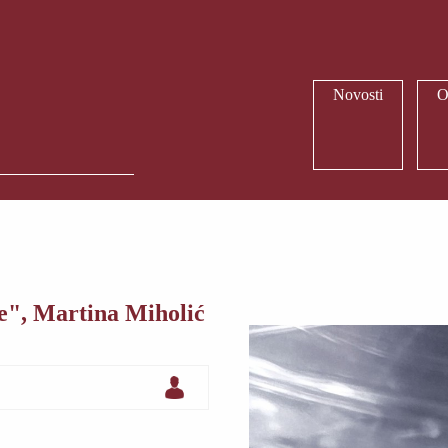
Novosti
O
de", Martina Miholić