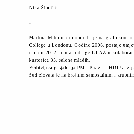
Nika Šimičić
-
Martina Miholić diplomirala je na grafičkom od
College u Londonu. Godine 2006. postaje umjetn
iste do 2012. unutar udruge ULAZ u kolaborac
kustosica 33. salona mladih.
Voditeljica je galerija PM i Prsten u HDLU te j
Sudjelovala je na brojnim samostalnim i grupni