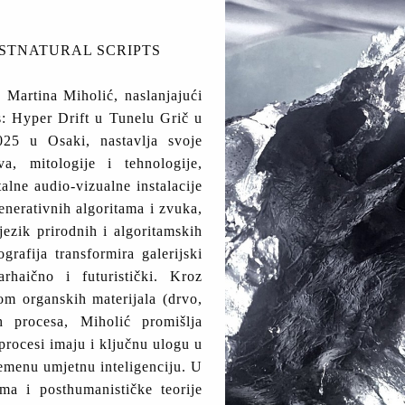
OSTNATURAL SCRIPTS
 Martina Miholić, naslanjajući
: Hyper Drift u Tunelu Grič u
5 u Osaki, nastavlja svoje
a, mitologije i tehnologije,
lne audio-vizualne instalacije
enerativnih algoritama i zvuka,
jezik prirodnih i algoritamskih
rafija transformira galerijski
rhaično i futuristički. Kroz
om organskih materijala (drvo,
ih procesa, Miholić promišlja
procesi imaju i ključnu ulogu u
emenu umjetnu inteligenciju. U
ma i posthumanističke teorije