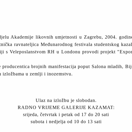
jelu Akademije likovnih umjetnosti u Zagrebu, 2004. godine
ička ravnateljica Međunarodnog festivala studentskog kazal
iji s Veleposlanstvom RH u Londonu provodi projekt "Expor
e producentica brojnih manifestacija poput Salona mladih, Bi
m izložbama u zemlji i inozemstvu.
Ulaz na izložbu je slobodan.
RADNO VRIJEME GALERIJE KAZAMAT:
srijeda, četvrtak i petak od 17 do 20 sati
subota i nedjelja od 10 do 13 sati