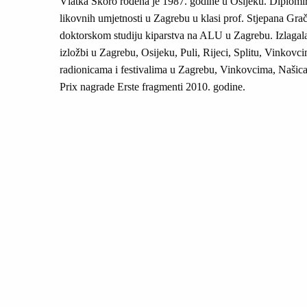
Vlatka Škoro rođena je 1987. godine u Osijeku. Diplomir
likovnih umjetnosti u Zagrebu u klasi prof. Stjepana Gra
doktorskom studiju kiparstva na ALU u Zagrebu. Izlagala 
izložbi u Zagrebu, Osijeku, Puli, Rijeci, Splitu, Vinkovci
radionicama i festivalima u Zagrebu, Vinkovcima, Našica
Prix nagrade Erste fragmenti 2010. godine.