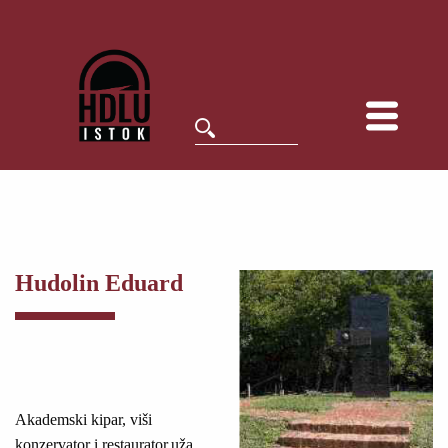
Hudolin Eduard
Akademski kipar, viši
konzervator i restaurator,uža