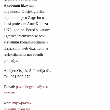
Akademiji likovnih
umjetnosti, Odsjek grafike,
diplomirao je u Zagrebu u
klasi profesora Ante Kuduza
1978. godine. Pored slikarstva
i grafike intenzivno se bavi
vizualnim komunikacijama -
grafičkim i web-dizajnom, te
refleksijama iz navedenih
područja.
Atelijer: Osijek, Š. Petefija 41.
Tel: 031/302-279
E-mail:
pavle.hegedus@os.t-
com.hr
web:
http://pavle-
hegedus.from.hr/